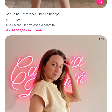
Pollera Serena Gris Melange
$38.000
$32.300
con
Transferencia o depósito
6
x
$6.333,33
sin interés
1
/
5