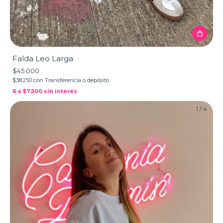
Falda Leo Larga
$45.000
$38.250
con
Transferencia o depósito
6
x
$7.500
sin interés
1
/
4