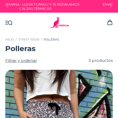
ENVIO GRATIS A PARTIR DE $200.000 | 15% OFF
TRANSFERENCIA
INICIO
/
STREET WEAR
/
POLLERAS
Polleras
Filtrar y ordenar
3 productos
1
/
3